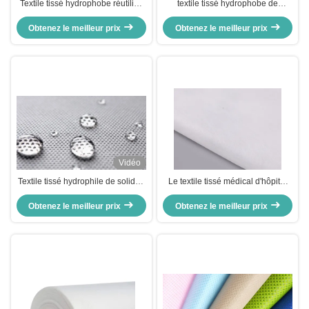
Textile tissé hydrophobe réutilisé
textile tissé hydrophobe de
120gsm Spunbonded de pp non
100gsm pp non résistant à l'usure
Obtenez le meilleur prix
résistant à l'usure
Obtenez le meilleur prix
pour des sacs à provisions
Vidéo
Textile tissé hydrophile de solides
Le textile tissé médical d'hôpital
solubles SSS non, non aperçu
non imprimé/a stratifié le matériel
gratuit médical de textile tissé
Obtenez le meilleur prix
Obtenez le meilleur prix
non tissé de pp
disponible