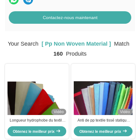
Contactez-nous maintenant
Your Search
[ Pp Non Woven Material ]
Match
160
Produits
Vidéo
Vidéo
Longueur hydrophobe du textile
Anti de pp textile tissé statique
tissé 60g 75g 90g du
hydrophile 80gsm non pour le
polypropylène pp non adaptée
Obtenez le meilleur prix
Obtenez le meilleur prix
ménage médical
aux besoins du client