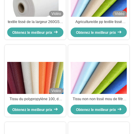
Vidéo
Vidéo
textile tissé de la largeur 260GSM
Agriculture/de pp textile tissé
pp de 320cm non pour des
médical 15g - 260g 160cm -
Obtenez le meilleur prix
produits de Chambre
Obtenez le meilleur prix
320cm non
Vidéo
Tissu du polypropylène 100, de
Tissu non non tissé mou de filtre
Spunbond textile tissé non utilisé
de polypropylène, textile tissé
Obtenez le meilleur prix
dans l'agriculture
Obtenez le meilleur prix
polychrome de pp