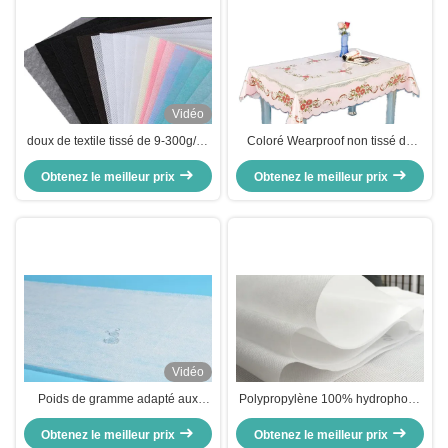
Vidéo
doux de textile tissé de 9-300g/㎡
Coloré Wearproof non tissé de
Spunbonded pp non pour le
tissu de polypropylène de nappe
Obtenez le meilleur prix
texitle à la maison
Obtenez le meilleur prix
pour l'ameublement
Vidéo
Poids de gramme adapté aux
Polypropylène 100% hydrophobe
besoins du client statique
de textile tissé de 80GSM pp non
Obtenez le meilleur prix
hydrophobe de textile tissé
pour les sacs de empaquetage
Obtenez le meilleur prix