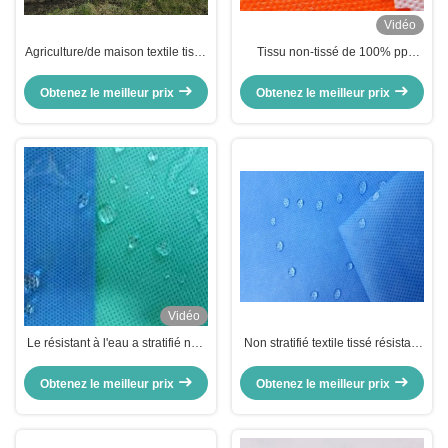
Vidéo
Agriculture/de maison textile tissé
Tissu non-tissé de 100% pp
médical non 30cm - 160cm
Spunbond, tissu de
stratifié avec le film de pp/PE
polypropylène de Spunbond avec
Obtenez le meilleur prix
Obtenez le meilleur prix
le film de PE
Vidéo
Le résistant à l'eau a stratifié non
Non stratifié textile tissé résistant
le PE de textile tissé/tissu enduit
à l'eau pendant la vie
par film de pp/OPP/ANIMAL
quotidienne/médical industriel
Obtenez le meilleur prix
Obtenez le meilleur prix
FAMILIER