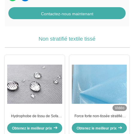
Contactez-nous maintenant
Non stratifié textile tissé
Vidéo
Hydrophobe de tissu de Sofa
Force forte non-tissée stratifiée
Covers Non Woven Interlining
par résistant à l'eau de matière
stratifié/enduisant non le textile
première de tissu pour l'usage
Obtenez le meilleur prix
Obtenez le meilleur prix
tissé
médical