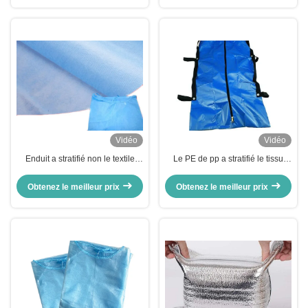
Vidéo
Vidéo
Enduit a stratifié non le textile
Le PE de pp a stratifié le tissu
tissé jetable de textile tissé non
non-tissé imperméable non
pour l'usage médical
toxique pour des sacs mortuaires
Obtenez le meilleur prix
Obtenez le meilleur prix