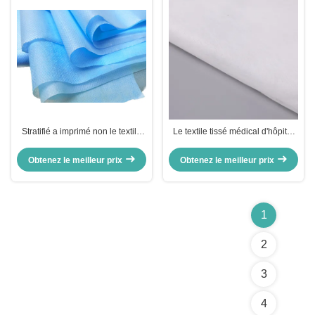
Stratifié a imprimé non le textile
Le textile tissé médical d'hôpital
tissé imperméable dans le
non imprimé/a stratifié le matériel
traitement médical/hygiène
non tissé de pp
Obtenez le meilleur prix
Obtenez le meilleur prix
1
2
3
4