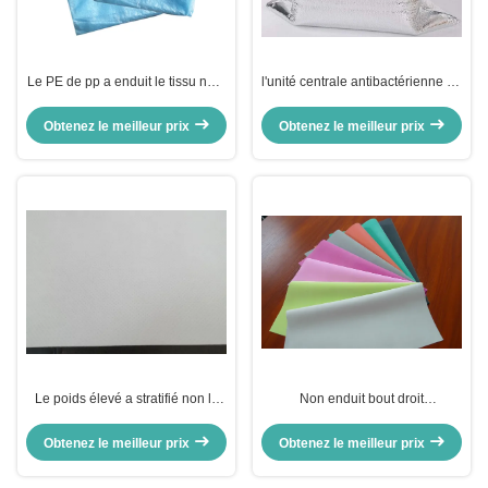
Le PE de pp a enduit le tissu non-
l'unité centrale antibactérienne pp
tissé stratifié imperméable 40gsm
a stratifié le tissu non-tissé pour la
non toxique pour des robes
pâte thermique de sac
Obtenez le meilleur prix
Obtenez le meilleur prix
d'isolement
Le poids élevé a stratifié non le
Non enduit bout droit
textile tissé pour la résistance de
imperméable de stratification de
tension de sac mortuaire
textile tissé résistant
Obtenez le meilleur prix
Obtenez le meilleur prix