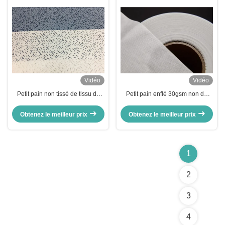
Vidéo
Vidéo
Petit pain non tissé de tissu de
Petit pain enflé 30gsm non de
filtre de BFE 99% Meltblown pour
fonte hydrophobe de textile tissé
le filtre de masque protecteur
pour le masque protecteur
Obtenez le meilleur prix
Obtenez le meilleur prix
1
2
3
4