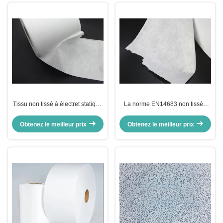
Tissu non tissé à électret statique
La norme EN14683 non tissée
soufflé jusqu'à BFE99 PFE90+
fondent les bactéries enflées de
filtre de tissu effectivement
Obtenez le meilleur prix
Obtenez le meilleur prix