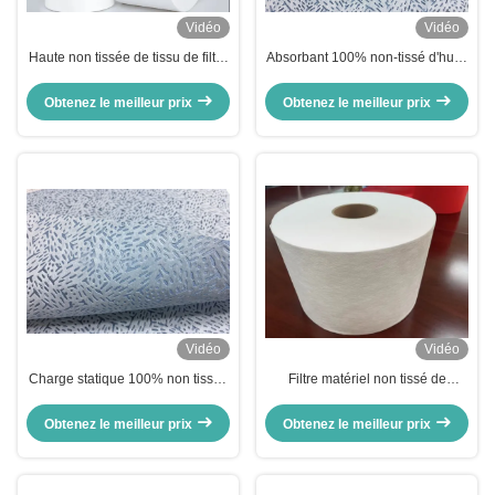
Vidéo
Vidéo
Haute non tissée de tissu de filtre
Absorbant 100% non-tissé d'huile
de Meltblown pour le masque
de tissu de filtre de polypropylène
FFP3 de FFP1 FFP 2
de Meltblown
Obtenez le meilleur prix
Obtenez le meilleur prix
Vidéo
Vidéo
Charge statique 100% non tissée
Filtre matériel non tissé de
superbe de polypropylène de
bactéries de tissu de
Meltblown de tissu de filtre
polypropylène soufflé par fonte
Obtenez le meilleur prix
Obtenez le meilleur prix
d'absorption d'huile anti
de BFE99% pour le masque