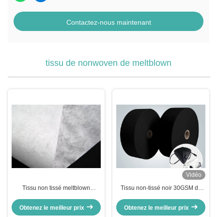
Contactez-nous maintenant
tissu de nonwoven de meltblown
Vidéo
Tissu non tissé meltblown
Tissu non-tissé noir 30GSM de
17,5/19,5 cm
Meltblown pour les masques
protecteurs noirs N95 KF94
Obtenez le meilleur prix
Obtenez le meilleur prix