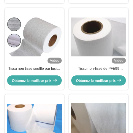
Vidéo
Vidéo
Tissu non tissé soufflé par fusion
Tissu non-tissé de PFE99
pour masques chirurgicaux
Meltblown pour 3ply le niveau
BFE/PFE/N95/KF94 99
jetable 3 du masque ASTM
Obtenez le meilleur prix
Obtenez le meilleur prix
F2100