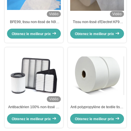
Vidéo
Vidéo
BFE99, tissu non-tissé de N95
Tissu non-tissé d'Electret KF94
Meltblown/petit pain enorme non
FFP2 100% pp 20gsm Meltblown
tissé de tissu de polypropylène
de l'eau
Obtenez le meilleur prix
Obtenez le meilleur prix
Vidéo
Antibactérien 100% non-tissé de
Anti polypropylène de textile tissé
filtre à air du tissu HEPA de
non soufflé de bactéries par fonte
Meltblown de polypropylène
respirable
Obtenez le meilleur prix
Obtenez le meilleur prix