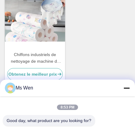
Chiffons industriels de
nettoyage de machine de
tissu non-tissé de Spunlace
Obtenez le meilleur prix
Spunlace de pâte de bois
Ms Wen
Contactez rapidement
8:53 PM
Good day, what product are you looking for?
Adresse
2e étage, bâtiment 1, n° 36, rue centrale Xinzhou, Lincun,