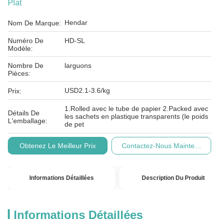
Plat
Hendar
Nom De Marque:
Numéro De
HD-SL
Modèle:
Nombre De
larguons
Pièces:
USD2.1-3.6/kg
Prix:
1.Rolled avec le tube de papier 2.Packed avec
Détails De
les sachets en plastique transparents (le poids
L'emballage:
de pet
Conditions De
T/T.
Obtenez Le Meilleur Prix
Contactez-Nous Maintenant
Paiement:
Informations Détaillées
Description Du Produit
Informations Détaillées