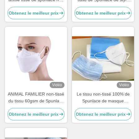
divers adapté aux besoins
simple a adapté des
Obtenez le meilleur prix
Obtenez le meilleur prix
du client pour le masque
masques aux besoins du
protecteur
client avec de haute
résistance
Vidéo
Vidéo
ANIMAL FAMILIER non-tissé
Le tissu non-tissé 100% de
du tissu 60gsm de Spunlace
Spunlace de masque
d'anti polyester bactérien
protecteur a modifié le
Obtenez le meilleur prix
Obtenez le meilleur prix
pour le type masques de
matériel de fibre pour les
poissons
cosmétiques/tissu humide