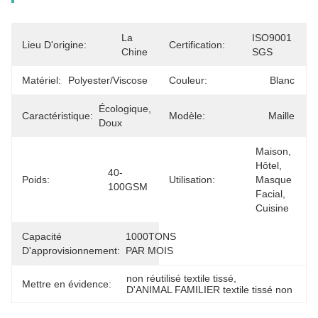
La 
ISO9001 
Lieu D'origine:
Certification:
Chine
SGS
Matériel:
Polyester/viscose
Couleur:
Blanc
Écologique, 
Caractéristique:
Modèle:
Maille
Doux
Maison, 
Hôtel, 
40-
Poids:
Utilisation:
Masque 
100GSM
Facial, 
Cuisine
Capacité
1000TONS 
D'approvisionnement:
PAR MOIS
non réutilisé textile tissé
, 
Mettre en évidence:
D'ANIMAL FAMILIER textile tissé non