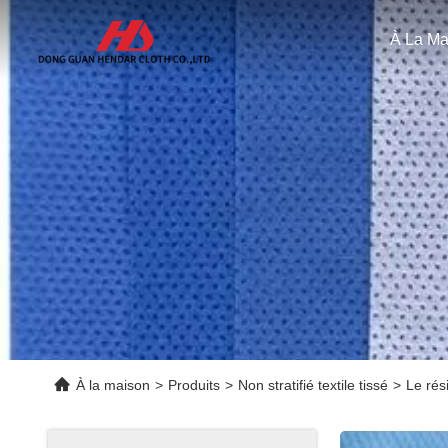
À La Ma
À la maison
>
Produits
>
Non stratifié textile tissé
>
Le rési