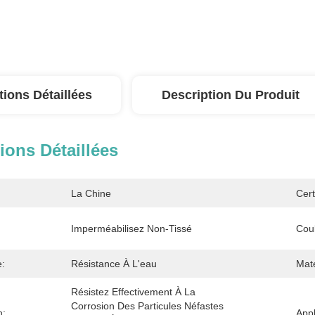
tions Détaillées
Description Du Produit
ions Détaillées
La Chine
Cert
Imperméabilisez Non-Tissé
Coul
e:
Résistance À L'eau
Maté
Résistez Effectivement À La 
Corrosion Des Particules Néfastes 
n:
Appl