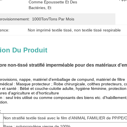
Comme Époussette Et Des 
Bactéries, Et 
provisionnement:
1000Ton/Tons Par Mois
ence:
Non imprimé textile tissé
, 
non textile tissé respirable
ion Du Produit
ore non-tissé stratifié imperméable pour des matériaux d'e
provisions, nappe, matériel d'emballage de compund, matériel de filtre
édical : Masque protecteur ; Robe chirurgicale, colthes protecteurs, c
e et santé : Bébé et couche-culotte adulte, hygiène féminine, protection
res d'agriculture et d'horticulture
ion : seul très utilisé ou comme composants des biens etc. d'habillement
ion.
:
Non stratifié textile tissé avec le film d'ANIMAL FAMILIER de PP/PE/
Base : polypropylène vierge de 100%