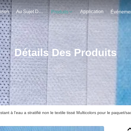
ison
Au Sujet De Nous
Application
Produits
Détails Des Produits
stant à l'eau a stratifié non le textile tissé Multicolors pour le paquet/sa