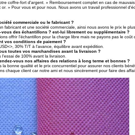
otre coffre-fort d'argent. » Remboursement complet en cas de mauvaise 
 or. » Pour vous et pour nous. Nous avons un travail professionnel d'équ
ociété commerciale ou le fabricant ?
 fabricant et une société commerciale, ainsi nous avons le prix le plus
-vous des échantillons ? est-lui librement ou supplémentaire ?
ions offrir l'échantillon pour la charge libre mais ne payons pas le coût d
nt vos conditions de paiement ?
0USD
<>
, 30% T/T à l'avance, équilibre avant expédition.
us toutes vos marchandises avant la livraison ?
 l'essai de 100% avant la livraison.
ndez-vous nos affaires des relations à long terme et bonnes ?
 la bonne qualité et le prix concurrentiel pour assurer nos clients bénéf
s chaque client car notre ami et nous sincèrement pour faire des affair