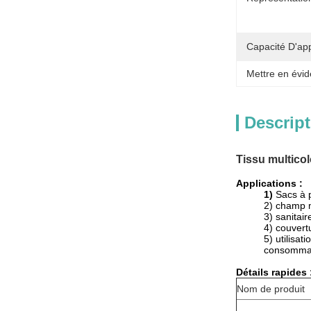
Capacité D'ap
Mettre en évid
Descript
Tissu multicol
Applications :
1)
Sacs à 
2) champ m
3) sanitair
4) couvertu
5) utilisat
consommat
Détails rapides 
Nom de produit