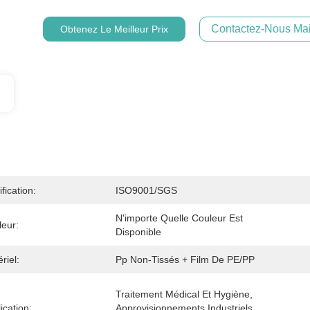
Contactez-Nous Mai
Obtenez Le Meilleur Prix
ification:
ISO9001/SGS
N'importe Quelle Couleur Est 
eur:
Disponible
riel:
Pp Non-Tissés + Film De PE/PP
Traitement Médical Et Hygiène, 
ication:
Approvisionnements Industriels, 