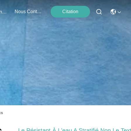
Nous Contacter
Citation
Événements
cs
Le Résistant À L'eau A Stratifié Non Le Text