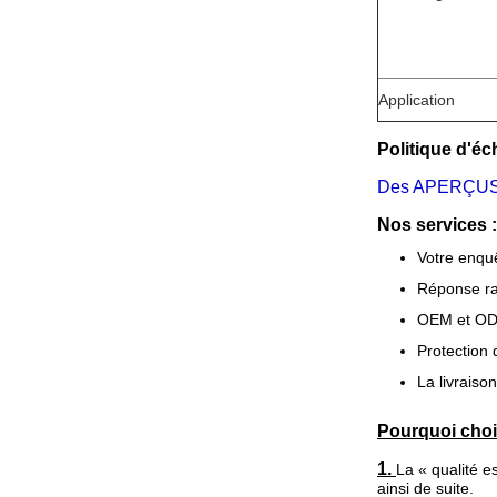
Application
Politique d'éch
Des APERÇUS G
Nos services :
Votre enquê
Réponse rap
OEM et ODM,
Protection 
La livraison
Pourquoi choi
1.
La « qualité es
ainsi de suite.