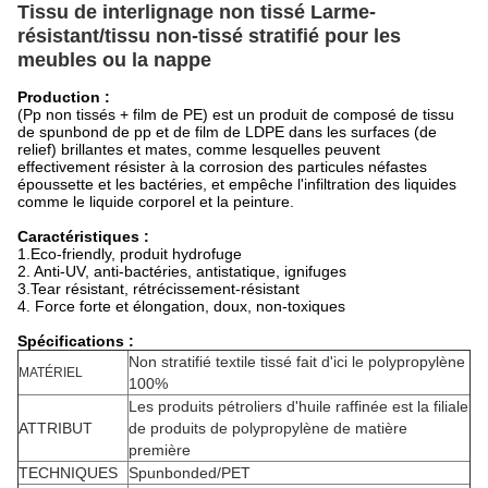
Tissu de interlignage non tissé Larme-
résistant/tissu non-tissé stratifié pour les
meubles ou la nappe
Production :
(Pp non tissés + film de PE) est un produit de composé de tissu
de spunbond de pp et de film de LDPE dans les surfaces (de
relief) brillantes et mates, comme lesquelles peuvent
effectivement résister à la corrosion des particules néfastes
époussette et les bactéries, et empêche l'infiltration des liquides
comme le liquide corporel et la peinture.
Caractéristiques :
1.Eco-friendly, produit hydrofuge
2. Anti-UV, anti-bactéries, antistatique, ignifuges
3.Tear résistant, rétrécissement-résistant
4. Force forte et élongation, doux, non-toxiques
Spécifications :
Non stratifié textile tissé fait d'ici le polypropylène
MATÉRIEL
100%
Les produits pétroliers d'huile raffinée est la filiale
ATTRIBUT
de produits de polypropylène de matière
première
TECHNIQUES
Spunbonded/PET