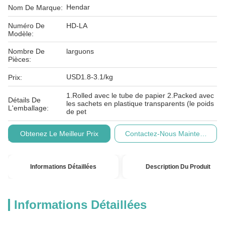
Hendar
Nom De Marque:
Numéro De
HD-LA
Modèle:
Nombre De
larguons
Pièces:
USD1.8-3.1/kg
Prix:
1.Rolled avec le tube de papier 2.Packed avec
Détails De
les sachets en plastique transparents (le poids
L'emballage:
de pet
Conditions De
T/T.
Obtenez Le Meilleur Prix
Contactez-Nous Maintenant
Paiement:
Informations Détaillées
Description Du Produit
Informations Détaillées