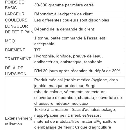
POIDS DE
30-300 gramme par mètre carré
BASIC
LARGEUR
Répondez à l'exigence de client
COULEURS
Les différentes couleurs sont disponibles
LONGUEUR
Dépend de la demande du client
DE PETIT PAIN
1 tonne, petite commande à l'essai est
MOQ
acceptable
PAIEMENT
T/T
Hydrophile, ignifuge, preuve de l'eau,
TRAITEMENT
antibactérien, antistatique, respirable
DÉLAI DE
D'ici 20 jours après réception du dépôt de 30%
LIVRAISON
Produit médical jetable médical/hygiène, drap
jetable, masque protecteur, Surgi
robe de calorie, vêtements protecteurs,
couverture d'opération, chapeau, couverture de
chaussure, rideaux médicaux
Textile à la maison : Sacs d'achats/stockage,
nappe/papier peint, meubles/ressort
Extensivement
matériel de matelas/filtre, materialAgriculture
utilisation
d'emballage de fleur : Crique d'agriculture