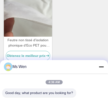
Feutre non tissé d'isolation
phonique d'Eco PET pour
l'approvisionnement en vrac
Obtenez le meilleur prix
direct d'usine étanche à
l'humidité de mur
Ms Wen
Contactez rapidement
4:36 AM
Good day, what product are you looking for?
Adresse
2e étage, bâtiment 1, n° 36, rue centrale Xinzhou, Lincun,
ville de Tangxia, ville de Dongguan