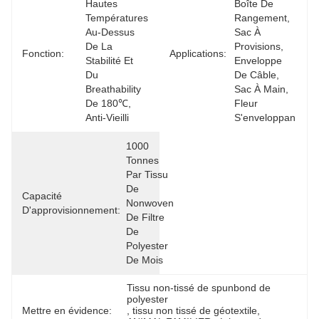
Hautes 
Boîte De 
Températures 
Rangement, 
Au-Dessus 
Sac À 
De La 
Provisions, 
Fonction:
Applications:
Stabilité Et 
Enveloppe 
Du 
De Câble, 
Breathability 
Sac À Main, 
De 180℃, 
Fleur 
Anti-Vieilli
S'enveloppan
1000 
Tonnes 
Par Tissu 
De 
Capacité
Nonwoven 
D'approvisionnement:
De Filtre 
De 
Polyester 
De Mois
Tissu non-tissé de spunbond de 
polyester
Mettre en évidence:
, 
tissu non tissé de géotextile
, 