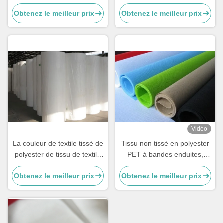
FAMILIER de polyester pour
non-tissé professionnel de
Obtenez le meilleur prix
Obtenez le meilleur prix
l'impression jetable de
Spunbond pour des
masques protecteurs 3ply
protections de formation
d'animal familier
Vidéo
La couleur de textile tissé de
Tissu non tissé en polyester
polyester de tissu de textile
PET à bandes enduites,
tissé d'ANIMAL FAMILIER de
adapté à la décoration
Obtenez le meilleur prix
Obtenez le meilleur prix
100% non non a adapté aux
murale
besoins du client