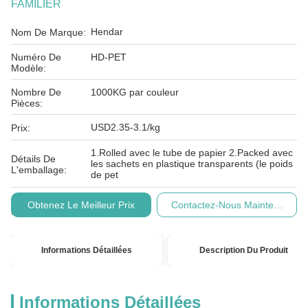
FAMILIER
Hendar
Nom De Marque:
Numéro De
HD-PET
Modèle:
Nombre De
1000KG par couleur
Pièces:
USD2.35-3.1/kg
Prix:
1.Rolled avec le tube de papier 2.Packed avec
Détails De
les sachets en plastique transparents (le poids
L'emballage:
de pet
Conditions De
T/T.
Obtenez Le Meilleur Prix
Contactez-Nous Maintenant
Paiement:
Informations Détaillées
Description Du Produit
Informations Détaillées