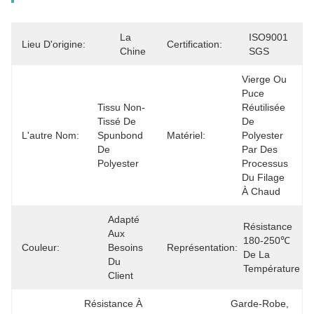
La 
ISO9001 
Lieu D'origine:
Certification:
Chine
SGS
Vierge Ou 
Puce 
Tissu Non-
Réutilisée 
Tissé De 
De 
L'autre Nom:
Spunbond 
Matériel:
Polyester 
De 
Par Des 
Polyester
Processus 
Du Filage 
À Chaud
Adapté 
Résistance 
Aux 
180-250℃ 
Couleur:
Besoins 
Représentation:
De La 
Du 
Température
Client
Résistance À 
Garde-Robe, 